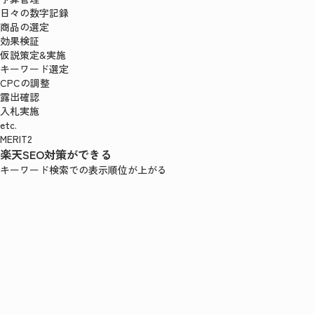
日々の数字記録
商品の選定
効果検証
仮説策定&実施
キーワード選定
CPCの調整
露出確認
入札実施
etc.
MERIT2
楽天SEO対策ができる
キーワード検索での表示順位が上がる