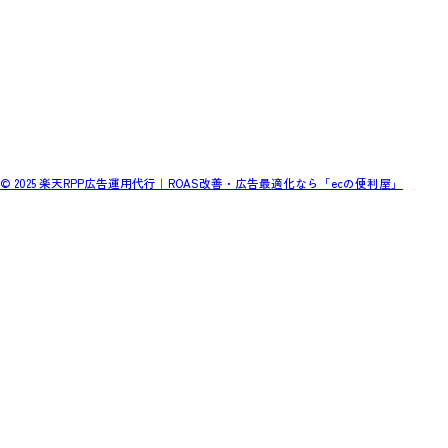
© 2025 楽天RPP広告運用代行｜ROAS改善・広告最適化なら「ecの便利屋」