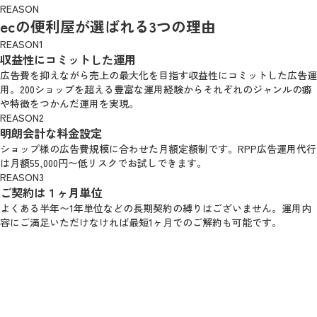
REASON
ecの便利屋が選ばれる3つの理由
REASON1
収益性にコミットした運用
広告費を抑えながら売上の最大化を目指す収益性にコミットした広告運
用。200ショップを超える豊富な運用経験からそれぞれのジャンルの癖
や特徴をつかんだ運用を実現。
REASON2
明朗会計な料金設定
ショップ様の広告費規模に合わせた月額定額制です。RPP広告運用代行
は月額55,000円〜低リスクでお試しできます。
REASON3
ご契約は１ヶ月単位
よくある半年〜1年単位などの長期契約の縛りはございません。運用内
容にご満足いただけなければ最短1ヶ月でのご解約も可能です。