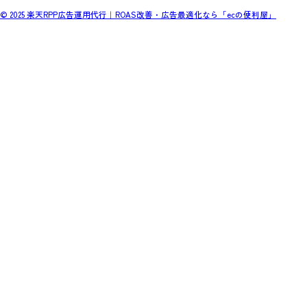
© 2025 楽天RPP広告運用代行｜ROAS改善・広告最適化なら「ecの便利屋」