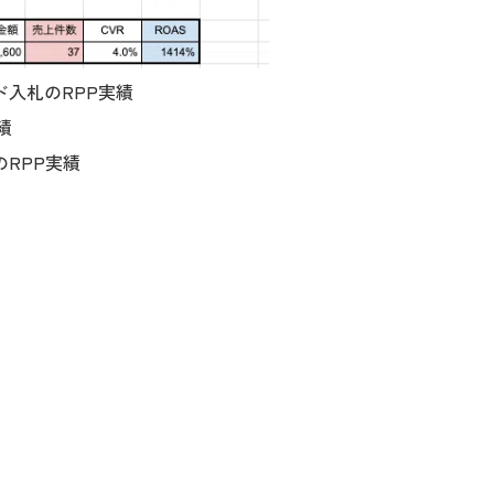
ド入札のRPP実績
績
RPP実績